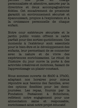
personnalisée et attentive, assurée par la
directrice et deux accompagnatrices
fidèles. Cet encadrement de proximité
garantit un environnement sécurisé et
épanouissant, propice à l'exploration et à
la croissance personnelle de chaque
enfant.
Notre cour extérieure sécurisée et le
jardin public voisin offrent le cadre
parfait pour des sorties quotidiennes. Ces
moments à l'extérieur sont essentiels
pour le bien-être et le développement des
enfants, leur permettant de se connecter
avec la nature et de vivre des
expériences enrichissantes. Le rituel de
l'histoire du jour ouvre la porte à des
activités créatives et motrices, faisant de
l'apprentissage un plaisir constant.
Nous sommes ouverts de 8h00 à 17h00,
adaptant nos horaires pour mieux
répondre aux besoins des familles, avec
des options flexibles pour les demi-
journées. Les repas, fournis par la
Fondation Pestalozzi à Echichens,
reflètent notre engagement pour une
alimentation saine et responsable,
enrichissant ainsi notre projet éducatif.