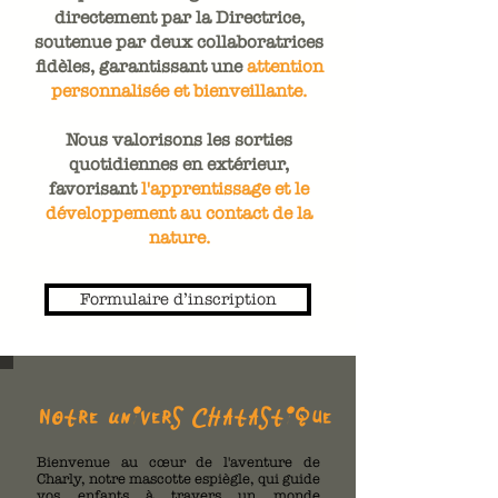
directement par la Directrice,
soutenue par deux collaboratrices
fidèles, garantissant une
attention
personnalisée et bienveillante.
Nous valorisons les sorties
quotidiennes en extérieur,
favorisant
l'apprentissage et le
développement au contact de la
nature.
Formulaire d’inscription
Notre Univers Chatastique
Bienvenue au cœur de l'aventure de
Charly, notre mascotte espiègle, qui guide
vos enfants à travers un monde