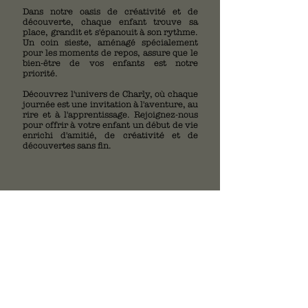
Dans notre oasis de créativité et de
découverte, chaque enfant trouve sa
place, grandit et s'épanouit à son rythme.
Un coin sieste, aménagé spécialement
pour les moments de repos, assure que le
bien-être de vos enfants est notre
priorité.
Découvrez l'univers de Charly, où chaque
journée est une invitation à l'aventure, au
rire et à l'apprentissage. Rejoignez-nous
pour offrir à votre enfant un début de vie
enrichi d'amitié, de créativité et de
découvertes sans fin.