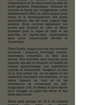
d'exploration et de découverte au sein de
notre garderie Chatastique ! Entouré de
verdure et bercé par l'imagination, notre
établissement offre un cadre unique pour
l'éveil et le développement des petits
explorateurs, dès 24 mois jusqu'à l'âge
scolaire. Nous ouvrons également nos
portes aux écoliers de 1ère et 2ème
primaire pour le repas de midi et les
activités de l'après-midi, enrichissant
ainsi notre communauté diverse et
dynamique.
Chez Charly, chaque jour est une nouvelle
aventure : peinture, bricolage, cuisine,
expression corporelle, et bien plus
encore. Nos activités sont conçues pour
inspirer, amuser et éduquer, en faisant de
chaque apprentissage une expérience
joyeuse et mémorable. Imaginez un lieu
où le bois prend vie, où les galets et les
casseroles racontent des histoires, où les
tissus dansent au vent et où les
ordinateurs se connectent au wifi-
imagination 10G, le réseau le plus rapide
pour voyager au pays des rêves et des
idées sans limite.
Notre petit groupe de 10 à 14 enfants
permet une prise en charge